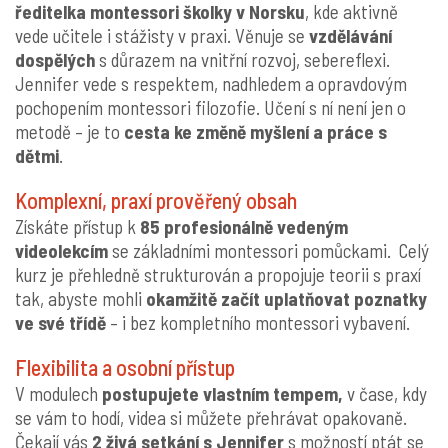
ředitelka montessori školky v Norsku
, kde aktivně
vede učitele i stážisty v praxi. Věnuje se
vzdělávání
dospělých
s důrazem na vnitřní rozvoj, sebereflexi.
Jennifer vede s respektem, nadhledem a opravdovým
pochopením montessori filozofie. Učení s ní není jen o
metodě – je to
cesta ke změně myšlení a práce s
dětmi
.
Komplexní, praxí prověřený obsah
Získáte přístup k
85 profesionálně vedeným
videolekcím
se základními montessori pomůckami. Celý
kurz je přehledně strukturován a propojuje teorii s praxí
tak, abyste mohli
okamžitě začít uplatňovat poznatky
ve své třídě
– i bez kompletního montessori vybavení.
Flexibilita a osobní přístup
V modulech
postupujete vlastním tempem,
v čase, kdy
se vám to hodí, videa si můžete přehrávat opakovaně.
Čekají vás
2 živá setkání s Jennifer
s možností ptát se