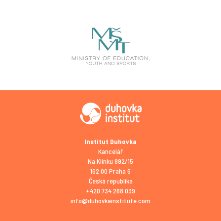
Institut Duhovka
Kancelář
Na Klínku 892/15
162 00 Praha 6
Česká republika
+420 734 268 039
info@duhovkainstitute.com