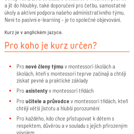
a jít do hloubky, také doporučení pro četbu, samostatné
úkoly a aktivní podpora našeho administrativního týmu.
Není to pasivní e-learning – je to společné objevování.
Kurz je v anglickém jazyce.
Pro koho je kurz určen?
Pro
nové členy týmu
v montessori školách a
školách, kteří s montessori teprve začínají a chtějí
získat pevné a praktické základy
Pro
asistenty
v montessori třídách
Pro
učitele a průvodce
v montessori třídách, kteří
chtějí větší jistotu a hlubší porozumění
Pro každého, kdo chce přistupovat k dětem s
respektem, důvěrou a v souladu s jejich přirozeným
vývojem